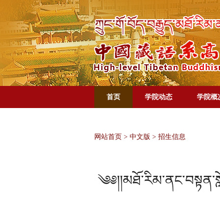
首页
学院动态
学院概
网站首页
>
中文版
>
招生信息
༄༅།།མཐོ་རིམ་ནང་བསྟན་སློ