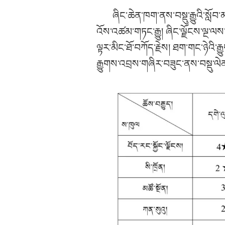
ཞིང་ཆེན་ཁག་ནས་བསྡུ་རྒྱུའི་སླ
འོས་འཚམ་གཏང་རྒྱུ། ཞིང་ལྗོངས་ལྔ་ལས
ལྟར་མིང་ཐོ་བཀོད་རྗེས། ཐག་གང་ཉེའི་རྒ
རྒྱུགས་འབྲས་གཞིར་བཟུང་ནས་བསྡུ་ལེན་བ