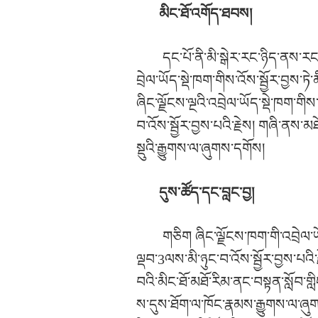
མིང་ཐོ་འགོད་ཐབས།
དང་པོ་ནི་མི་སྒེར་རང་ཉིད་ནས་ར
བྲེལ་ཡོད་སྡེ་ཁག་གིས་འོས་སྦྱོར་བྱས་
ཞིང་ལྗོངས་ལྔའི་འབྲེལ་ཡོད་སྡེ་ཁག་གིས་
བ་འོས་སྦྱོར་བྱས་པའི་རྗེས། གཞི་ནས་མ
སྡུའི་རྒྱུགས་ལ་ཞུགས་དགོས།
དུས་ཚོད་དང་བླང་བྱ།
གཅིག ཞིང་ལྗོངས་ཁག་གི་འབྲེལ་ཡོད
ལྡབ་3ལས་མི་ཉུང་བ་འོས་སྦྱོར་བྱས་པའི་ར
བའི་མིང་ཐོ་མཐོ་རིམ་ནང་བསྟན་སློབ་ག
ས་དུས་ཐོག་ལ་ཁོང་རྣམས་རྒྱུགས་ལ་ཞ