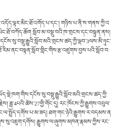
ང་འདོད་ལྟར་མིང་ཐོ་འགོད་པ་དང་། གཉིས་པ་ནི་ས་གནས་ཀྱི་འ
ཏེ་མིང་ཐོ་བཀོད་ཆོག སློབ་མ་བསྡུ་བའི་ཁ་གྲངས་དང་བསྟུན་ནས།
དངོས་སུ་བསྡུ་རྒྱུའི་སློབ་མའི་གྲངས་ཚད་ཀྱི་ལྡབ་3ལས་མི་ཉུང་
ཐོ་རིམ་ནང་བསྟན་སློབ་གླིང་གིས་རྩ་འཛུགས་བྱས་པའི་སློབ་བ
་སྡེ་ཁག་གིས་དངོས་སུ་བསྡུ་རྒྱུའི་སློབ་མའི་གྲངས་ཚད་ཀྱི་
ྗེས། ཟླ་4པའི་ཚེས་27གྱི་གོང་དུ། རང་ཁོངས་ཀྱི་རྒྱུགས་འབུལ་
ླིང་ལ་སྤྲོད་དགོས་པ་མ་ཟད། ཐག་གང་ཉེའི་རྒྱུགས་ར་བདམས་ན
ུགས་སུ་འཇུག་དགོས། རྒྱུགས་ལ་ཞུགས་མཁན་རྣམས་ཀྱིས་རང་