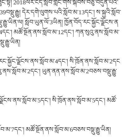
ང་སྟེ། 2018ལོར་ངེད་སློབ་གླིང་གིས་སྐབས་བཅུ་བདུན་པའི་
བསྡུ་རྒྱུ། དེར་དགེ་ལུགས་པའི་སློབ་མ་13དང་། ས་སྐྱའི་སློབ་
ྒྱུ་ཡིན་ལ། སློབ་ཡུན་ལོ་3ཡིན། ཁྱོན་བོད་རང་སྐྱོང་ལྗོངས་ན
14དང་། མཚོ་སྔོན་ནས་སློབ་མ་12དང་། ཀན་སུའུ་ནས་སློབ་མ་
རྒྱུ་ཡིན།
རང་སྐྱོང་ལྗོངས་ནས་སློབ་མ་4དང་། སི་ཁྲོན་ནས་སློབ་མ་2དང
འུ་ནས་སློབ་མ་2དང་། ཡུན་ནན་ནས་སློབ་མ་2བཅས་བསྡུ་རྒྱུ་
ོང་ལྗོངས་ནས་སློབ་མ་5དང་། སི་ཁྲོན་ནས་སློབ་མ་5དང་། མཚོ་
ློབ་མ་7དང་། མཚོ་སྔོན་ནས་སློབ་མ་6བཅས་བསྡུ་རྒྱུ་ཡིན།