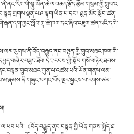
་ནི་ནང་རིག་གི་སྐུ་ཡོན་ཆེ་ལ་འཆད་རྩོད་རྩོམ་གསུམ་གྱི་གྲུབ་འ
་སྙན་གྲགས་ལྡན་པ་ཤ་སྟག་ཡིན་པ་དང་། ཐུན་མོང་སློབ་ཚན་
་རྒན་དག་ཀྱང་སློབ་གྲྭ་ཆེ་ཁག་དང་ཞིབ་འཇུག་ཚན་པའི་དགེ་
ནས་ལམ་ལུགས་ནི་བོད་བརྒྱུད་ནང་བསྟན་གྱི་གྲུབ་མཐའ་ཁག་གི་
པྱད་གཞིར་བཟུང་ཐོག དེང་རབས་ཀྱི་སློབ་གསོ་གཉེར་ཐབས་
ད་ནང་བསྟན་གྲུབ་མཐའ་ཀུན་ལ་འཚམ་པའི་ཡོན་གནས་ལམ་
ློབ་མ་རྣམས་ནི་གཞུང་བཀའ་པོད་ལྔར་སྦྱངས་པ་རགས་ཙམ་
ས།
ན་ལ་ཕབ་པའི་
《
བོད་བརྒྱུད་ནང་བསྟན་གྱི་ཡོན་གནས་སྤྲོད་ཐ