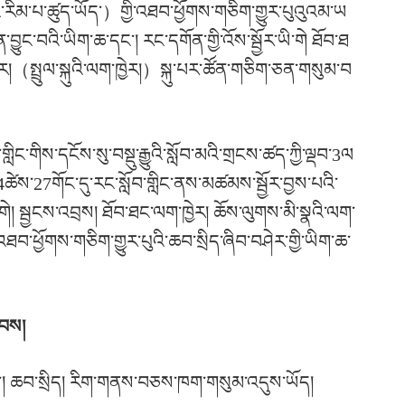
ང་རིམ་པ་ཚུད་ཡོད་
）
གྱི་འཐབ་ཕྱོགས་གཅིག་གྱུར་པུའུའམ་ཡ
ུང་བའི་ཡིག་ཆ་དང་། རང་དགོན་གྱི་འོས་སྦྱོར་ཡི་གེ ཐོབ་ཐ
ར།
（
སྤྲུལ་སྐུའི་ལག་ཁྱེར།
）
སྐུ་པར་ཚོན་གཅིག་ཅན་གསུམ་བ
ླིང་གིས་དངོས་སུ་བསྡུ་རྒྱུའི་སློབ་མའི་གྲངས་ཚད་ཀྱི་ལྡབ་3ལ
ཟླ་4ཚེས་27གོང་དུ་རང་སློབ་གླིང་ནས་མཚམས་སྦྱོར་བྱས་པའི་
་གེ། སྦྱངས་འབྲས། ཐོབ་ཐང་ལག་ཁྱེར། ཆོས་ལུགས་མི་སྣའི་ལག་
བ་ཕྱོགས་གཅིག་གྱུར་པུའི་ཆབ་སྲིད་ཞིབ་བཤེར་གྱི་ཡིག་ཆ་
ཐབས།
དང་། ཆབ་སྲིད། རིག་གནས་བཅས་ཁག་གསུམ་འདུས་ཡོད།