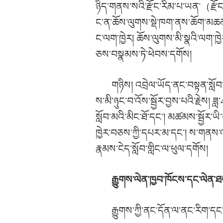
ཉིད་གནས་སའི་རྫོང་རིམ་པ་ཡན་
（
རྫོ
ང་ན་ཆོས་ལུགས་སྡེ་ཁག་ནས་ཆོག་མཆན་བྱ
ང་ལག་ཁྱེར། ཆོས་ལུགས་མི་སྣའི་ལག་ཁྱེ
ཅས་བསྣམས་ཏེ་ཕེབས་དགོས།
གཉིས། འབྲེལ་ཡོད་ནང་བསྟན་སློབ་ག
ས་མི་ཉུང་བ་འོས་སྦྱོར་བྱས་པའི་རྗེས། 
སློབ་མའི་མིང་ཐོ་དང་། མཚམས་སྦྱོར་ཡི
ཁྱེར་བཅས་ཀྱི་དཔར་མ་དང་། ས་གནས་འཐ
རྣམས་ངེད་སློབ་གླིང་ལ་ཕུལ་དགོས།
རྒྱུགས་ལེན་ཁྱབ་ཁོངས་དང་ལེན་
རྒྱུགས་ཀྱི་ནང་དོན་ལ་ནང་རིག་