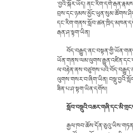
་བྱའི་སྐོར་ཡོད། ནང་རིག་དགེ་རྒན་རྣམས
བྲས་དང་ཉམས་མྱོང་ཕུན་སུམ་ཚོགས་ཤིང
དང་རིག་གནས་སློབ་ཚན་ཁྲིད་མཁན་དགེ
རྒན་ཤ་སྟག་ཡིན།
བོད་བརྒྱུད་ནང་བསྟན་གྱི་ཡོན་ག
ཡོན་གནས་ལམ་ལུགས་རྒྱུན་འཛིན་དང་ད
ལ་བརྟེན་ནས་བཙུགས་པའི་བོད་བརྒྱུ
ལུགས་གསར་བ་ཞིག་ཡིན། བསྡུ་བྱའི་ས
ཟིན་པ་ཤ་སྟག་ཡིན་དགོས།
སློབ་བསྡུའི་འཆར་གཞི་དང་མི་གྲང
རྒྱལ་ཁབ་ཆོས་དོན་ཅུའུ་ཡིས་གཏ