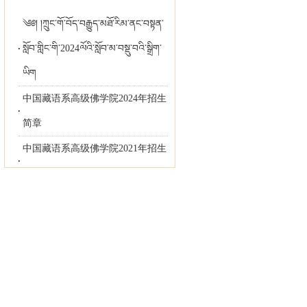
༄༅། །ཀྲུང་གོ་བོད་བརྒྱུད་མཐོ་རིམ་ནང་བསྟན་
སློབ་གླིང་གི་2024ལོའི་སློབ་མ་བསྡུ་བའི་སྒྲིག་
ཡིག
中国藏语系高级佛学院2024年招生
简章
中国藏语系高级佛学院2021年招生
网上报名入口
༄༅། །མཐོ་རིམ་ནང་བསྟན་སློབ་གླིང་གི་
2021ལོའི་སློབ་བསྡུའི་སྒྲིག་ཡིག
中国藏语系高级2021年招生简章
（中文版）