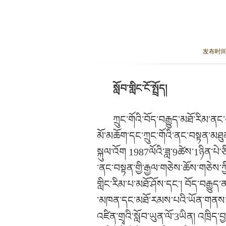
发布时间： 
སློབ་གླིང་ངོ་སྤྲོད།
ཀྲུང་གོའི་བོད་བརྒྱུད་མཐོ་རིམ་ནང
མོ་མཆོག་དང་ཀྲུང་གོའི་ནང་བསྟན་མཐུན་
སྐུལ་འོག 1987ལོའི་ཟླ་9ཚེས་1ཉིན་པེ་
་ནང་བསྟན་གྱི་རྒྱལ་གཅེས་ཆོས་གཅེས་ཀྱི
གླིང་རིམ་པ་མཐོ་ཤོས་དང་། བོད་བརྒྱ
་མཁན་དང་མཐོ་རམས་པའི་ཡོན་གནས་སྤ
འཛིན་གྲྭའི་སློབ་ཡུན་ལོ་3ཡིན། འཁྲིད