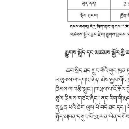
རྒྱུགས་སྤྲོད་དང་མཚམས་སྦྱོར་གྱི་ཆ་
ཆབ་སྲིད་ཐད་ཀྲུང་གོའི་གུང་ཁྲན་ཏ
མ་ལུགས་ལ་དགའ་ཞེན། མེས་རྒྱལ་གོང་བུ་ག
ཁྲིམས་ལ་བརྩི་སྲུང་། ཁ་ཕྲལ་ལ་ངོ་རྒ
ཚུལ་ཁྲིམས་གཙང་ཞིང་། ནང་རིག་གི་རྨ
ན་ལྡན་པའི་ཐོག ལུས་པོ་བདེ་ཐང་དང་། བ
སྤྲོད་མཁན་དགུང་ལོ་30ཡན་ཡིན་དགོས