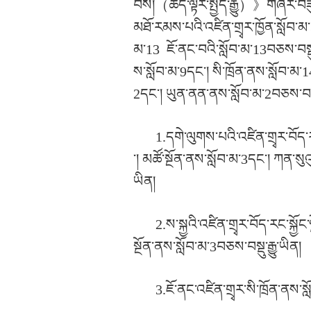
བས།
（
ཚོད་ལྟར་སྤྱོད་རྒྱུ
）》
གཞིར་བཟུ
མཐོ་རམས་པའི་འཛིན་གྲྭར་ཁྱོན་སློབ་མ་39
མ་13
ཇོ་ནང་བའི་སློབ་མ་13བཅས་བསྡུ་ར
ས་སློབ་མ་9དང་། སི་ཁྲོན་ནས་སློབ་མ་
2དང་། ཡུན་ནན་ནས་སློབ་མ་2བཅས་བསྡུ་
1.དགེ་ལུགས་པའི་འཛིན་གྲྭར་བོད་
་། མཚོ་སྔོན་ནས་སློབ་མ་3དང་། ཀན་སུ
ཡིན།
2.ས་སྐྱའི་འཛིན་གྲྭར་བོད་རང་སྐྱ
སྔོན་ནས་སློབ་མ་3བཅས་བསྡུ་རྒྱུ་ཡིན།
3.ཇོ་ནང་འཛིན་གྲྭར་སི་ཁྲོན་ནས་ས