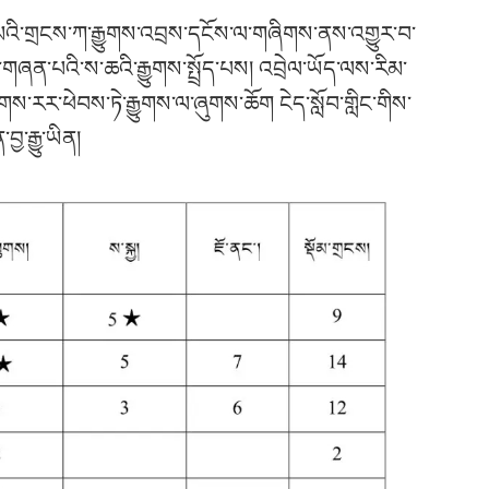
ོབ་མའི་གྲངས་ཀ་རྒྱུགས་འབྲས་དངོས་ལ་གཞིགས་ནས་འགྱུར་བ་
་གཞན་པའི་ས་ཆའི་རྒྱུགས་སྤྲོད་པས། འབྲེལ་ཡོད་ལས་རིམ་
ྱུགས་རར་ཕེབས་ཏེ་རྒྱུགས་ལ་ཞུགས་ཆོག ངེད་སློབ་གླིང་གིས་
ྱ་རྒྱུ་ཡིན།