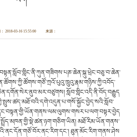
2018-03-16 15:55:00
来源：
་བསྟན་སློབ་གླིང་ནི་ཀུན་གཟིགས་པཎ་ཆེན་སྐུ་ཕྲེང་བཅུ་བ་ཆེན་
ཚོགས་ཀྱི་ཚོགས་གཙོ་ཀྲའོ་པུའུ་ཁྲུའུ་རྣམ་གཉིས་ཀྱི་འབོད་
ཅིན་དགོན་སེར་ནུབ་མར་བཙུགས། སློབ་གླིང་འདི་ནི་བོད་བརྒྱུད
་སྤུས་ཚད་མཐོ་བའི་དགེ་འདུན་པ་གསོ་སྐྱོང་བྱེད་སའི་སློབ་
ུད་ནང་བསྟན་གྱི་ཡོན་གནས་ལམ་ལུགས་གསར་པ་ལག་བསྟར་བྱེད
ྲོད་མཁན་གྱི་སྡེ་ཚན་ཉག་གཅིག་ཡིན། མཐོ་རིམ་ཡོན་གནས་
་བྱའི་ནང་དོན་གཙོ་བོར་ནང་རིག་དང་། ཐུན་མོང་རིག་གནས་ཤེས