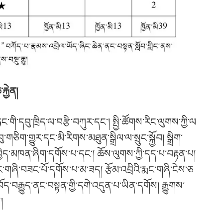
རྐྱེན།
ང་གི་དབུ་ཁྲིད་ལ་བརྩི་བཀུར་དང་། སྤྱི་ཚོགས་རིང་ལུགས་ཀྱི་ལ
ཅིག་གྱུར་དང་མི་རིགས་མཐུན་སྒྲིལ་ལ་སྲུང་སྐྱོབ། སྒྲིག་
ོལ་བྱེད་མཁན་ཞིག་དགོས་པ་དང་། ཆོས་ལུགས་ཀྱི་དད་པ་བརྟན་པ།
ང་གཞི་བཟང་པོ་དགོས་པ་མ་ཟད། རྩོམ་འབྲིའི་རྨང་གཞི་ངེས་ཅ
ོད་བརྒྱུད་ནང་བསྟན་གྱི་དགེ་འདུན་པ་ཡིན་དགོས། རྒྱུགས་
།