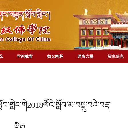
况
学衔教育
教义阐释
师资力量
招生信息
བ་གླིང་གི2018ལོའི་སློབ་མ་བསྡུ་བའི་བརྡ་
ཡིག